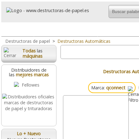
Todo
Uso Ocasional
Uso Frecuente O
Destructoras de papel
>
Destructoras Automáticas
Todas
las
máquinas
Distribuidores de
Destructoras Au
las
mejores marcas
Marca:
qconnect
Lo + Nuevo