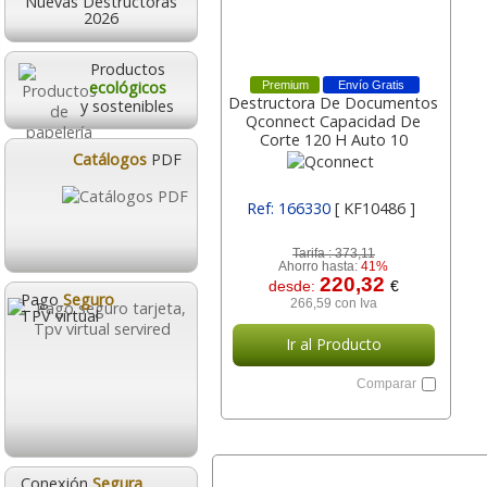
Nuevas Destructoras
2026
Productos
ecológicos
Premium
Envío Gratis
Destructora De Documentos
y sostenibles
Qconnect Capacidad De
Corte 120 H Auto 10
Catálogos
PDF
Ref: 166330
[ KF10486 ]
Tarifa :
373,11
Ahorro hasta:
41%
220,32
desde:
€
Pago
Seguro
266,59 con Iva
TPV virtual
Ir al Producto
Comparar
Conexión
Segura