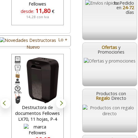
tu Pedido
en
24-72
11,80
424,95
desde:
€
desde:
€
días
14,28 con Iva
514,19 con Iva
Lo +
Nuevo
Ofertas
y
Promociones
Productos con
Regalo
Directo
Destructora de
Destructora profesional
documentos Fellowes
Fellowes LX221
LX70, 11 hojas, P-4
microcorte P-5, 20 h.
m