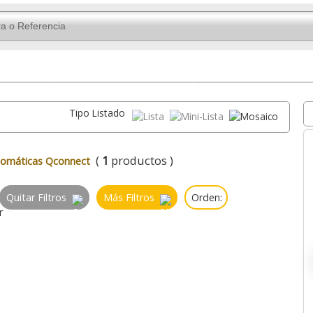
ficina
Profesionales
Automáticas
Tipo Listado
(
1
productos )
tomáticas Qconnect
Quitar Filtros
Más Filtros
Orden: