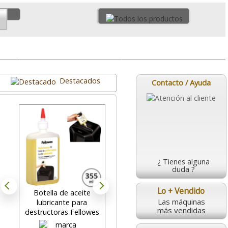
Micro Corte
Accesorios
Destacados
Contacto / Ayuda
¿ Tienes alguna
duda ?
Lo + Vendido
Botella de aceite
Fellowes Automax Tm
Las máquinas
lubricante para
200C, Destructora de
D
más vendidas
destructoras Fellowes
papel automática