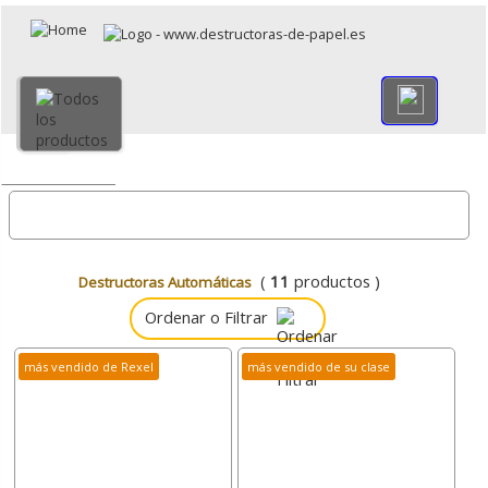
×
Volver
Todo
(
11
productos )
Destructoras Automáticas
Ordenar o Filtrar
más vendido de Rexel
más vendido de su clase