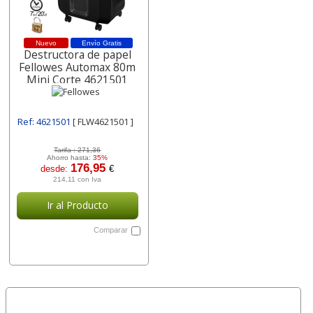
Nuevo
Envío Gratis
Destructora de papel
Fellowes Automax 80m
Mini Corte 4621501
Ref: 4621501
[ FLW4621501 ]
Tarifa :
271,36
Ahorro hasta:
35%
176,95
desde:
€
214,11 con Iva
Ir al Producto
Comparar