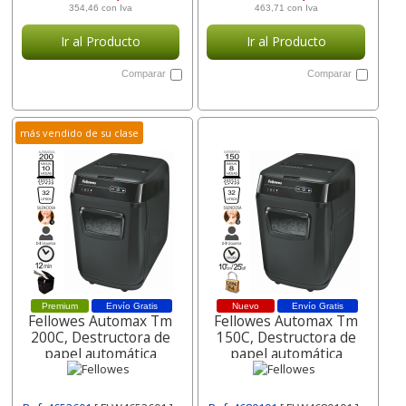
354,46 con Iva
463,71 con Iva
Ir al Producto
Ir al Producto
Comparar
Comparar
más vendido de su clase
Premium
Envío Gratis
Nuevo
Envío Gratis
Fellowes Automax Tm
Fellowes Automax Tm
200C, Destructora de
150C, Destructora de
papel automática
papel automática
4653601
4680101