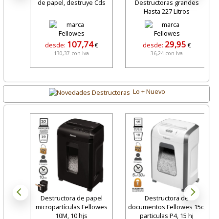
de papel, destruye Cds
Destructoras grandes
Hasta 227 Litros
107,74
29,95
desde:
€
desde:
€
130,37 con Iva
36,24 con Iva
Lo + Nuevo
Destructora de papel
Destructora de
micropartículas Fellowes
documentos Fellowes 15c,
10M, 10 hjs
particulas P4, 15 hj