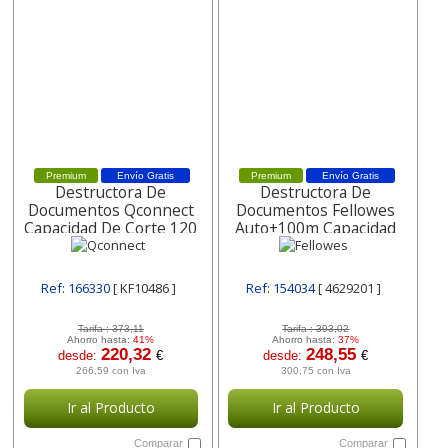
Premium
Envío Gratis
Premium
Envío Gratis
Destructora De
Destructora De
Documentos Qconnect
Documentos Fellowes
Capacidad De Corte 120
Auto+100m Capacidad
H Auto 10
De Corte 100 Hojas
Destruye
Ref: 166330
[ KF10486 ]
Ref: 154034
[ 4629201 ]
Tarifa :
373,11
Tarifa :
393,02
Ahorro hasta:
41%
Ahorro hasta:
37%
220,32
248,55
desde:
€
desde:
€
266,59 con Iva
300,75 con Iva
Ir al Producto
Ir al Producto
Comparar
Comparar