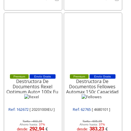
Premium
Envío Gratis
Premium
Envío Gratis
Destructora De
Destructora De
Documentos Rexel
Documentos Fellowes
Optimum Auto+ 100x Eu
Automax 150c Capacidad
Capacidad 100 Hojas
De Corte 150 Hojas
Ref: 162672
[ 2020100XEU ]
Ref: 62765
[ 4680101 ]
Tarifa :
463,20
Tarifa :
605,95
Ahorro hasta:
37%
Ahorro hasta:
37%
292,94
383,23
desde:
€
desde:
€