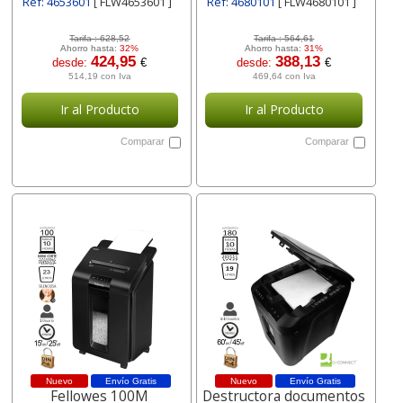
Ref: 4653601
[ FLW4653601 ]
Ref: 4680101
[ FLW4680101 ]
Tarifa :
628,52
Tarifa :
564,61
Ahorro hasta:
32%
Ahorro hasta:
31%
424,95
388,13
desde:
€
desde:
€
514,19 con Iva
469,64 con Iva
Ir al Producto
Ir al Producto
Comparar
Comparar
Nuevo
Envío Gratis
Nuevo
Envío Gratis
Fellowes 100M
Destructora documentos