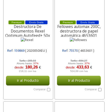
Premium
Envío Gratis
Premium
Envío Gratis
Destructora De
Fellowes automax 200C,
Documentos Rexel
destructora de papel
Optimum Autofeed+ 50x
automática 4653601
Eu Capacidad De Corte
Ref: 159869
[ 2020050XEU ]
Ref: 75570
[ 4653601 ]
Tarifa :
285,03
Tarifa :
684,27
Ahorro hasta:
37%
Ahorro hasta:
37%
180,26
433,63
desde:
€
desde:
€
218,11 con Iva
524,69 con Iva
Ir al Producto
Ir al Producto
Comparar
Comparar