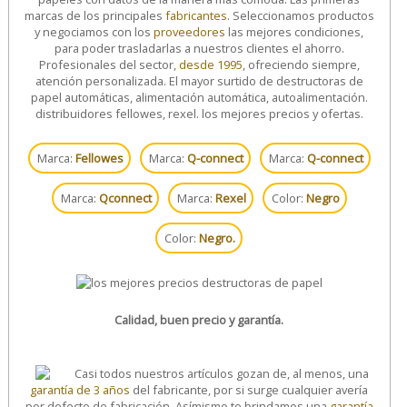
marcas de los principales
fabricantes
. Seleccionamos productos
y negociamos con los
proveedores
las mejores condiciones,
para poder trasladarlas a nuestros clientes el ahorro.
Profesionales del sector,
desde 1995
, ofreciendo siempre,
atención personalizada. El mayor surtido de destructoras de
papel automáticas, alimentación automática, autoalimentación.
distribuidores fellowes, rexel. los mejores precios y ofertas.
Marca:
Fellowes
Marca:
Q-connect
Marca:
Q-connect
Marca:
Qconnect
Marca:
Rexel
Color:
Negro
Color:
Negro.
Calidad, buen precio y garantía.
Casi todos nuestros artículos gozan de, al menos, una
garantía de 3 años
del fabricante, por si surge cualquier avería
por defecto de fabricación. Asímismo te brindamos una
garantía