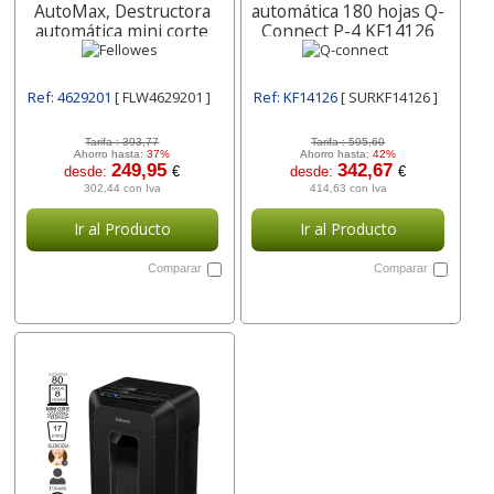
AutoMax, Destructora
automática 180 hojas Q-
automática mini corte
Connect P-4 KF14126
4629201
Ref: 4629201
[ FLW4629201 ]
Ref: KF14126
[ SURKF14126 ]
Tarifa :
393,77
Tarifa :
595,60
Ahorro hasta:
37%
Ahorro hasta:
42%
249,95
342,67
desde:
€
desde:
€
302,44 con Iva
414,63 con Iva
Ir al Producto
Ir al Producto
Comparar
Comparar