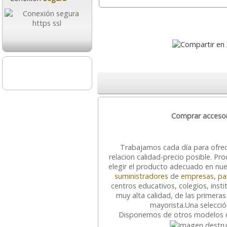
289,95
369,95
desde:
€
desde:
350,84 con Iva
447,64 con Iva
Comprar accesor
Fellowes 12C,
Destructora de pa
Destructora de papel
micropartículas
partículas P-4
Fellowes 10M, 10 h
Trabajamos cada día para ofre
relacion calidad-precio posible. 
elegir el producto adecuado en nu
142,95
171,45
suministradores
de
empresas
,
pa
desde:
€
desde:
centros educativos, colegios, inst
172,97 con Iva
207,45 con Iva
muy alta calidad, de las primeras
mayorista.
Una selecci
Disponemos de otros modelos