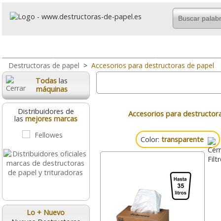
Todo
Uso Ocasional
Uso Frecuente O
Destructoras de papel
>
Accesorios para destructoras de papel
Todas
las
máquinas
Distribuidores de
Accesorios para destructora
las
mejores marcas
Color:
transparente
Lo + Nuevo