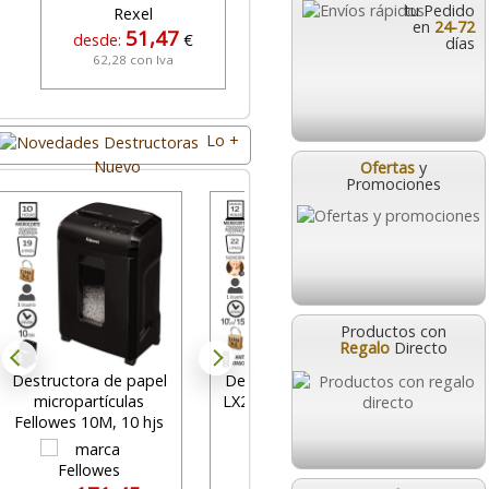
tu Pedido
en
24-72
51,47
469,95
desde:
€
desde:
€
días
62,28 con Iva
568,64 con Iva
Lo +
Nuevo
Ofertas
y
Promociones
Productos con
Regalo
Directo
Destructora de papel
Destructora Fellowes
Tritur
micropartículas
LX201 microcorte P-5,
Fell
Fellowes 10M, 10 hjs
Negro, 12 hjs.
microco