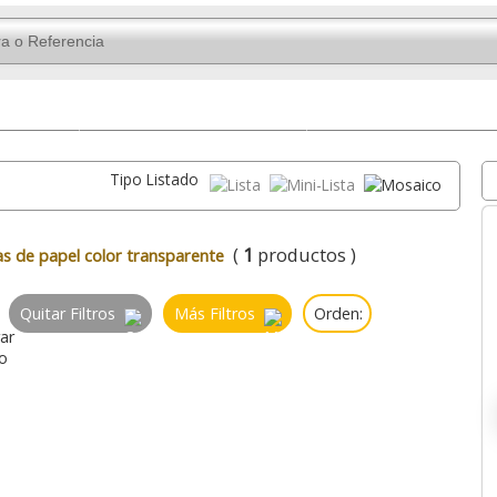
ficina
Profesionales
Automáticas
Tipo Listado
(
1
productos )
s de papel color transparente
Quitar Filtros
Más Filtros
Orden: