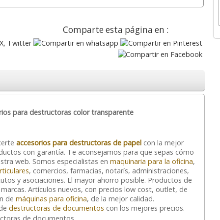
257,00
142,95
€
desde:
€
desde:
€
310,97 con Iva
172,97 con Iva
Comparte esta página en :
ios para destructoras color transparente
pel
Destructora Fellowes
Trituradora de papel
LX201 microcorte P-5,
Fellowes LX211,
js
Negro, 12 hjs.
microcorte P-5, 15 hjs.
certe
accesorios para destructoras de papel
con la mejor
Productos con garantía. Te aconsejamos para que sepas cómo
estra web. Somos especialistas en
maquinaria para la oficina
,
289,95
369,95
rticulares
, comercios, farmacias, notarís, administraciones,
€
desde:
€
desde:
€
itutos y asociaciones. El mayor ahorro posible. Productos de
350,84 con Iva
447,64 con Iva
 marcas. Artículos nuevos, con precios low cost, outlet, de
ón de
máquinas para oficina
, de la mejor calidad.
 de
destructoras de documentos
con los mejores precios.