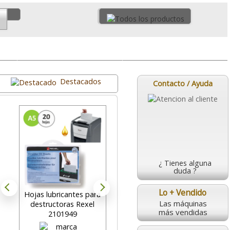
Micro Corte
Accesorios
Destacados
Contacto / Ayuda
¿ Tienes alguna
duda ?
Lo + Vendido
Hojas lubricantes para
Fellowes 99Ci,
Las máquinas
destructoras Rexel
Destructora Uso
más vendidas
2101949
Intensivo, 18 hojas P-4
d