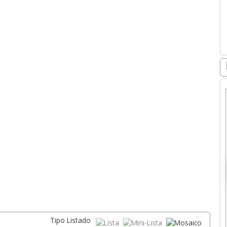
pel
Destructora de papel
Fellowes 12C,
Fellowes 92Cs, corte
Destructora de papel
js.
cruzado 18 hjs
partículas P-4
Tipo Listado