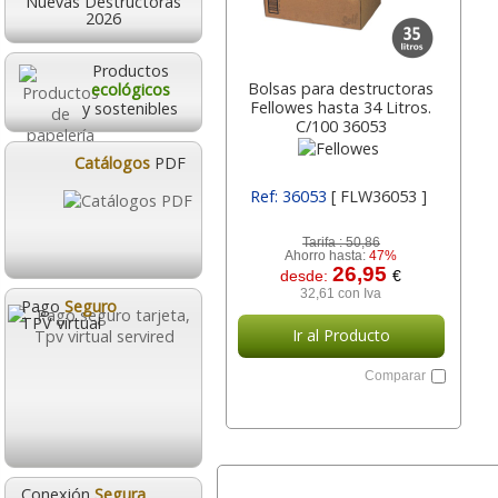
Nuevas Destructoras
2026
Productos
Bolsas para destructoras
ecológicos
Fellowes hasta 34 Litros.
y sostenibles
C/100 36053
Catálogos
PDF
Ref: 36053
[ FLW36053 ]
Tarifa :
50,86
Ahorro hasta:
47%
26,95
desde:
€
32,61 con Iva
Pago
Seguro
TPV virtual
Ir al Producto
Comparar
Destructora Fellowes
Trituradora de pa
LX201 microcorte P-5,
Fellowes LX211,
Negro, 12 hjs.
microcorte P-5, 15 h
Conexión
Segura